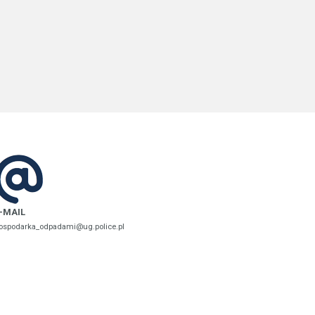
-MAIL
ospodarka_odpadami@ug.police.pl