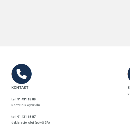
KONTAKT
E
g
tel. 91 431 18 89
Naczelnik wydziału
tel. 91 431 18 87
deklaracje, ulgi (pokój 3A)