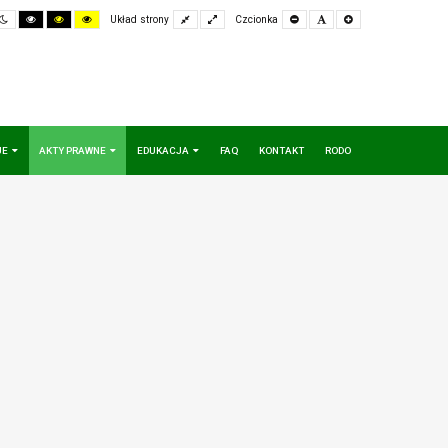
ult
Night
High
High
High
Fixed
Wide
Set
Set
Set
Układ strony
Czcionka
e
mode
Contrast
Contrast
Contrast
layout
layout
Smaller
Default
Larger
Black
Black
Yellow
Font
Font
Font
White
Yellow
Black
mode
mode
mode
JE
AKTY PRAWNE
EDUKACJA
FAQ
KONTAKT
RODO