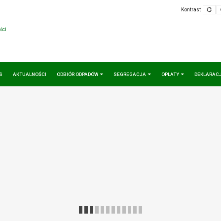
Defa
Kontrast
mod
ści
S
AKTUALNOŚCI
ODBIÓR ODPADÓW
SEGREGACJA
OPŁATY
DEKLARAC