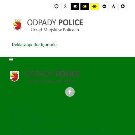
Default
Night
High
High
High
Set
Set
Set
mode
mode
Contrast
Contrast
Contrast
Smaller
Default
Large
Black
Black
Yellow
Font
Font
Font
White
Yellow
Black
mode
mode
mode
Deklaracja dostępności
O NAS
Aktualności
Odbiór odpadów
Eco Harmonogram - aplikacja
Harmonogramy
Podmioty odbierające odpady komunalne (RDR)
Podmioty zbierające zużyty sprzęt elektryczny i