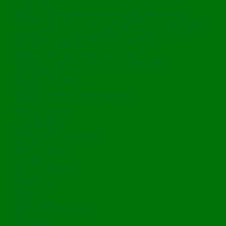
elektroniczny
Miejsca zagospodarowania odpadów komunalnych
Adresy punktów zbierania odpadów folii, sznurka oraz
opon, powstających w gospodarstwach rolnych lub
zakładów przetwarzania takich odpadów.
Poziomy recyklingu
Analizy stanu gospodarki odpadami
Program usuwania azbestu w Gminie Police
SEGREGACJA
Zasady segregacji
PSZOK
Miejskie Punkty Elektroodpadów
OPŁATY
Wysokość opłat
Zasady opłat
DEKLARACJE
Wzory, druki. formularze
Archiwum
AKTY PRAWNE
Uchwały
Rozporządzenia
Ustawy
EDUKACJA
Edukacja
Konkursy
Materiały do pobrania
FAQ
KONTAKT