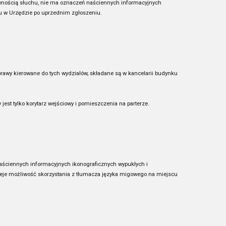
awnością słuchu, nie ma oznaczeń naściennych informacyjnych
cu w Urzędzie po uprzednim zgłoszeniu.
prawy kierowane do tych wydziałów, składane są w kancelarii budynku
st tylko korytarz wejściowy i pomieszczenia na parterze.
aściennych informacyjnych ikonograficznych wypukłych i
nieje możliwość skorzystania z tłumacza języka migowego na miejscu