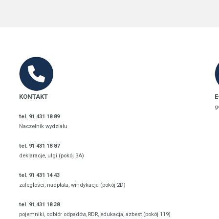
KONTAKT
E
g
tel. 91 431 18 89
Naczelnik wydziału
tel. 91 431 18 87
deklaracje, ulgi (pokój 3A)
tel. 91 431 14 43
zaległości, nadpłata, windykacja (pokój 2D)
tel. 91 431 18 38
pojemniki, odbiór odpadów, RDR, edukacja, azbest (pokój 119)