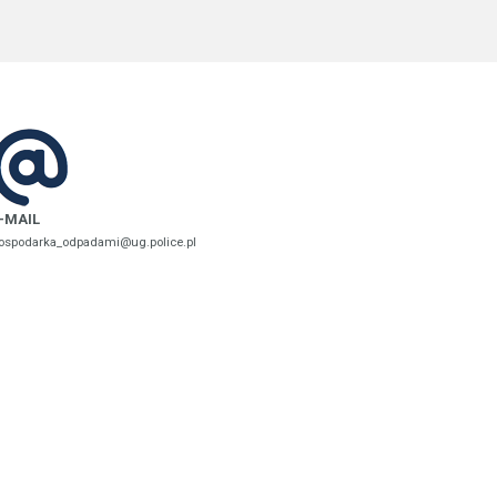
-MAIL
ospodarka_odpadami@ug.police.pl