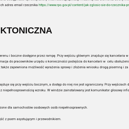
ich adres email rzecznika
https://www.rpo.gov.pl/content/jak-zglosic-sie-do-rzecznika-
EKTONICZNA
renu i boczne dostępne przez rampę. Przy wejściu głównym znajduje się kancelaria w 
acja do pracowników urzędu o konieczności podejścia do kancelarii w celu obsłuże
t także zapewniona możliwość wyrażenia sprawy i złożenia wniosku drogą pisemną i za 
duje się przy wejściu bocznym, a dostęp do niej nie jest ograniczony. Przy wejściach 
 z niepełnosprawnością wzroku. W windzie zainstalowany jest komunikator głosowy info
czone dla samochodów osobowych osób niepełnosprawnych.
jść z psem asystującym i przewodnikiem.