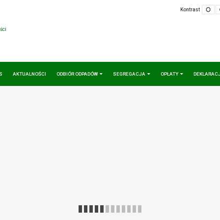
Defa
Kontrast
mod
ści
S
AKTUALNOŚCI
ODBIÓR ODPADÓW
SEGREGACJA
OPŁATY
DEKLARAC