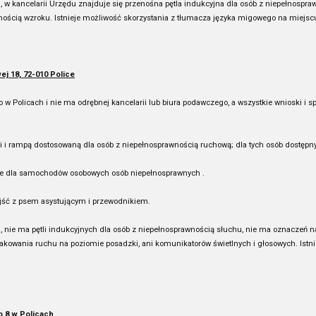
 w kancelarii Urzędu znajduje się przenośna pętla indukcyjna dla osób z niepełnospr
wnością wzroku. Istnieje możliwość skorzystania z tłumacza języka migowego na miejs
j 18, 72-010 Police
 Policach i nie ma odrębnej kancelarii lub biura podawczego, a wszystkie wnioski i s
rampą dostosowaną dla osób z niepełnosprawnością ruchową; dla tych osób dostępny je
ne dla samochodów osobowych osób niepełnosprawnych .
jść z psem asystującym i przewodnikiem.
 nie ma pętli indukcyjnych dla osób z niepełnosprawnością słuchu, nie ma oznaczeń n
nakowania ruchu na poziomie posadzki, ani komunikatorów świetlnych i głosowych. Ist
o 8 w Policach