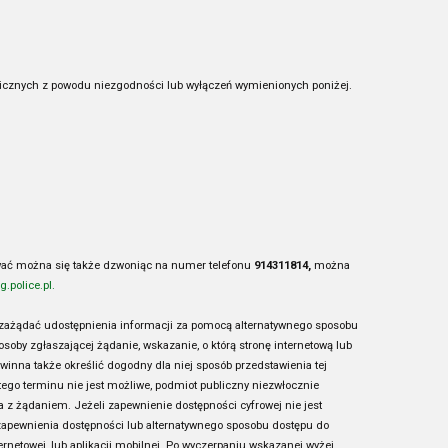
ublicznych z powodu niezgodności lub wyłączeń wymienionych poniżej.
ać można się także dzwoniąc na numer telefonu
914311814,
można
.police.pl
.
e zażądać udostępnienia informacji za pomocą alternatywnego sposobu
soby zgłaszającej żądanie, wskazanie, o którą stronę internetową lub
inna także określić dogodny dla niej sposób przedstawienia tej
tego terminu nie jest możliwe, podmiot publiczny niezwłocznie
 z żądaniem. Jeżeli zapewnienie dostępności cyfrowej nie jest
zapewnienia dostępności lub alternatywnego sposobu dostępu do
rnetowej, lub aplikacji mobilnej. Po wyczerpaniu wskazanej wyżej