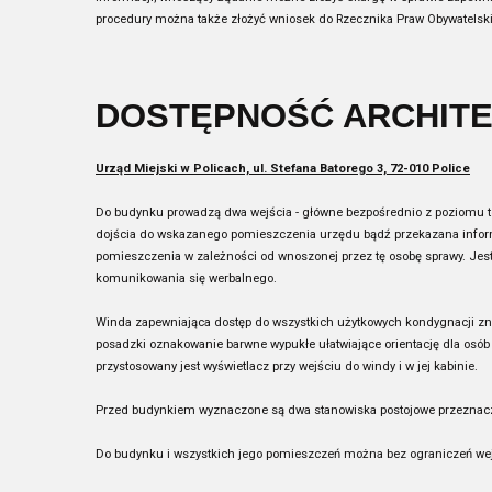
procedury można także złożyć wniosek do Rzecznika Praw Obywatelsk
DOSTĘPNOŚĆ ARCHIT
Urząd Miejski w Policach, ul. Stefana Batorego 3, 72-010 Police
Do budynku prowadzą dwa wejścia - główne bezpośrednio z poziomu te
dojścia do wskazanego pomieszczenia urzędu bądź przekazana inform
pomieszczenia w zależności od wnoszonej przez tę osobę sprawy. Jes
komunikowania się werbalnego.
Winda zapewniająca dostęp do wszystkich użytkowych kondygnacji znaj
posadzki oznakowanie barwne wypukłe ułatwiające orientację dla osób
przystosowany jest wyświetlacz przy wejściu do windy i w jej kabinie.
Przed budynkiem wyznaczone są dwa stanowiska postojowe przezna
Do budynku i wszystkich jego pomieszczeń można bez ograniczeń we