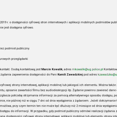
 2019 r. o dostępności cyfrowej stron internetowych i aplikacji mobilnych podmiotów p
nie jest dostępna cyfrowo.
ez podmiot publiczny.
urowych przeglądarki
kontakt. Osobą kontaktową jest
Marcin Kowalik
, adres
mkowalik@ug.police.pl
Kontaktow
ć żądania zapewnienia dostępności do Pani
Kamili Zawadzkiej
pod adres
kzawadzka@ug
frowej strony internetowej, aplikacji mobilnej lub jakiegoś ich elementu. Można takż
u, opisanie zawartości filmu bez audiodeskrypcji itp. Żądanie powinno zawierać dane o
 zgłasza potrzebę otrzymania informacji za pomocą alternatywnego sposobu dostępu, pow
nie, nie później niż w ciągu 7 dni od dnia wystąpienia z żądaniem. Jeżeli dotrzymanie 
możliwa, przy czym termin ten nie może być dłuższy niż 2 miesiące od dnia wystąpienia
ostępu do informacji. W przypadku, gdy podmiot publiczny odmówi realizacji żądania 
 dostępności cyfrowej strony internetowej, aplikacji mobilnej lub elementu strony inte