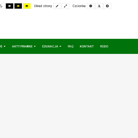
ult
Night
High
High
High
Fixed
Wide
Set
Set
Set
Układ strony
Czcionka
e
mode
Contrast
Contrast
Contrast
layout
layout
Smaller
Default
Larger
Black
Black
Yellow
Font
Font
Font
White
Yellow
Black
mode
mode
mode
JE
AKTY PRAWNE
EDUKACJA
FAQ
KONTAKT
RODO