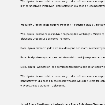
W budynku nie ma toalet przeznaczonych dla osób niepełnosprawnych,
ikonograficznych wypukłych i kontrastowych dla osób z niepełnospra
Wydziały Urzędu Miejskiego w Policach - budynek przy ul. Bankowe
W budynku ulokowana jest jedynie część wydziałów Urzędu Miejskiego w
głównego Urzędu Miejskiego w Policach.
Do budynku prowadzi jedno wejście dostępne schodami zewnętrznymi i 
Przed budynkiem wyznaczone jest stanowisko postojowe przeznaczo
Do budynku i wszystkich jego pomieszczeń można bez ograniczeń we
W budynku nie ma toalet przeznaczonych dla osób niepełnosprawnych,
kontrastowych dla osób z niepełnosprawnością wzroku, nie ma też oz
w Urzędzie po uprzednim zgłoszeniu.
Urząd Stanu Cywilnego - budynek przy Placu Bolesława Chrobreg