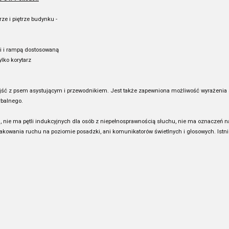
ze i piętrze budynku -
i i rampą dostosowaną
lko korytarz
ść z psem asystującym i przewodnikiem. Jest także zapewniona możliwość wyrażenia s
rbalnego.
 nie ma pętli indukcyjnych dla osób z niepełnosprawnością słuchu, nie ma oznaczeń n
nakowania ruchu na poziomie posadzki, ani komunikatorów świetlnych i głosowych. Ist