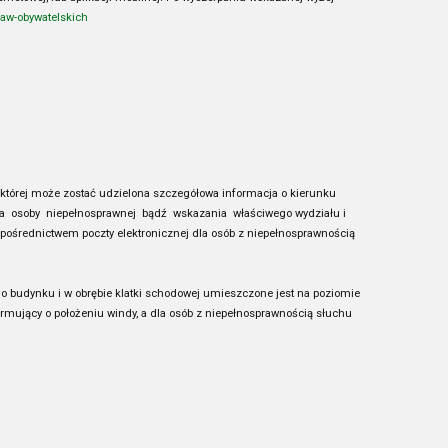
praw-obywatelskich
której może zostać udzielona szczegółowa informacja o kierunku
nia osoby niepełnosprawnej bądź wskazania właściwego wydziału i
pośrednictwem poczty elektronicznej dla osób z niepełnosprawnością
do budynku i w obrębie klatki schodowej umieszczone jest na poziomie
rmujący o położeniu windy, a dla osób z niepełnosprawnością słuchu