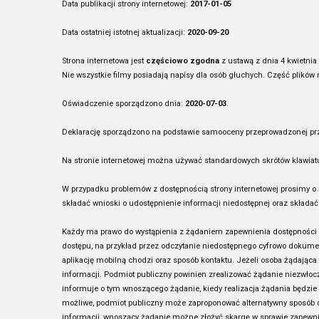
Data publikacji strony internetowej:
2017-01-05
Data ostatniej istotnej aktualizacji:
2020-09-20
Strona internetowa jest
częściowo zgodna
z ustawą z dnia 4 kwietnia
Nie wszystkie filmy posiadają napisy dla osób głuchych. Część plików 
Oświadczenie sporządzono dnia:
2020-07-03
.
Deklarację sporządzono na podstawie samooceny przeprowadzonej prz
Na stronie internetowej można używać standardowych skrótów klawiat
W przypadku problemów z dostępnością strony internetowej prosimy o 
składać wnioski o udostępnienie informacji niedostępnej oraz składa
Każdy ma prawo do wystąpienia z żądaniem zapewnienia dostępności cy
dostępu, na przykład przez odczytanie niedostępnego cyfrowo dokument
aplikację mobilną chodzi oraz sposób kontaktu. Jeżeli osoba żądająca
informacji. Podmiot publiczny powinien zrealizować żądanie niezwłocz
informuje o tym wnoszącego żądanie, kiedy realizacja żądania będzie 
możliwe, podmiot publiczny może zaproponować alternatywny sposób d
informacji, wnoszący żądanie możne złożyć skargę w sprawie zapewniana