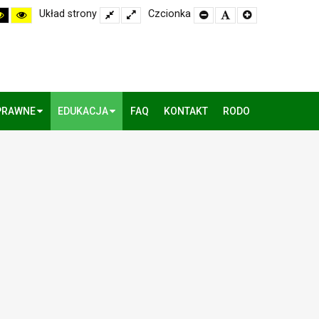
h
High
High
Układ strony
Fixed
Wide
Czcionka
Set
Set
Set
rast
Contrast
Contrast
layout
layout
Smaller
Default
Larger
k
Black
Yellow
Font
Font
Font
te
Yellow
Black
de
mode
mode
PRAWNE
EDUKACJA
FAQ
KONTAKT
RODO