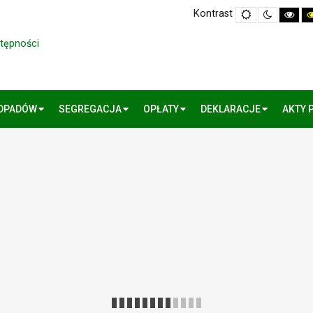
Kontrast
Default
Night
Hig
mode
mode
Cont
Blac
Whi
stępności
mo
ODPADÓW
SEGREGACJA
OPŁATY
DEKLARACJE
AKTY 