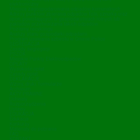
elektroniczny
Miejsca zagospodarowania odpadów komunalnych
Adresy punktów zbierania odpadów folii, sznurka oraz
opon, powstających w gospodarstwach rolnych lub
zakładów przetwarzania takich odpadów.
Poziomy recyklingu
Analizy stanu gospodarki odpadami
Program usuwania azbestu w Gminie Police
SEGREGACJA
Zasady segregacji
PSZOK
Miejskie Punkty Elektroodpadów
OPŁATY
Wysokość opłat
Zasady opłat
DEKLARACJE
Wzory, druki. formularze
Archiwum
AKTY PRAWNE
Uchwały
Rozporządzenia
Ustawy
EDUKACJA
Edukacja
Konkursy
Materiały do pobrania
FAQ
KONTAKT