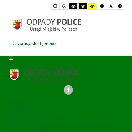
Default
Night
High
High
High
Set
Set
Set
mode
mode
Contrast
Contrast
Contrast
Smaller
Default
Large
Black
Black
Yellow
Font
Font
Font
White
Yellow
Black
mode
mode
mode
Deklaracja dostępności
O NAS
Aktualności
Odbiór odpadów
Eco Harmonogram - aplikacja
Harmonogramy
Podmioty odbierające odpady komunalne (RDR)
Podmioty zbierające zużyty sprzęt elektryczny i