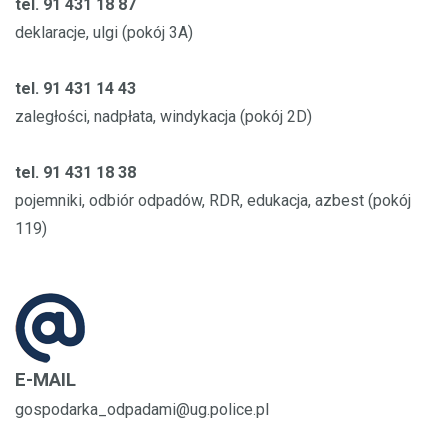
tel. 91 431 18 87
deklaracje, ulgi (pokój 3A)
tel. 91 431 14 43
zaległości, nadpłata, windykacja (pokój 2D)
tel. 91 431 18 38
pojemniki, odbiór odpadów, RDR, edukacja, azbest (pokój
119)
E-MAIL
gospodarka_odpadami@ug.police.pl