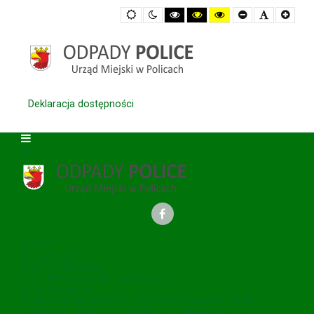
Default
Night
High
High
High
Set
Set
Set
mode
mode
Contrast
Contrast
Contrast
Smaller
Default
Large
Black
Black
Yellow
Font
Font
Font
White
Yellow
Black
mode
mode
mode
Deklaracja dostępności
O NAS
Aktualności
Odbiór odpadów
Eco Harmonogram - aplikacja
Harmonogramy
Podmioty odbierające odpady komunalne (RDR)
Podmioty zbierające zużyty sprzęt elektryczny i