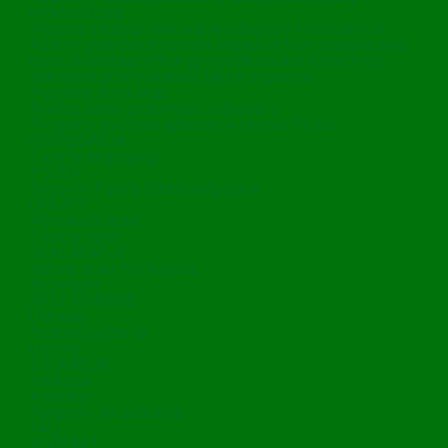
elektroniczny
Miejsca zagospodarowania odpadów komunalnych
Adresy punktów zbierania odpadów folii, sznurka oraz
opon, powstających w gospodarstwach rolnych lub
zakładów przetwarzania takich odpadów.
Poziomy recyklingu
Analizy stanu gospodarki odpadami
Program usuwania azbestu w Gminie Police
SEGREGACJA
Zasady segregacji
PSZOK
Miejskie Punkty Elektroodpadów
OPŁATY
Wysokość opłat
Zasady opłat
DEKLARACJE
Wzory, druki. formularze
Archiwum
AKTY PRAWNE
Uchwały
Rozporządzenia
Ustawy
EDUKACJA
Edukacja
Konkursy
Materiały do pobrania
FAQ
KONTAKT