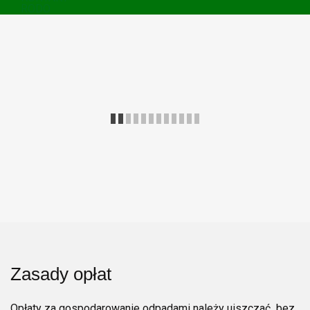
RODO
Zasady opłat
Opłaty za gospodarowanie odpadami należy uiszczać
bez