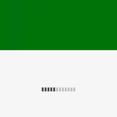
OPŁATY
Wysokość opłat
Zasady opłat
DEKLARACJE
Wzory, druki. formularze
Archiwum
AKTY PRAWNE
Uchwały
Rozporządzenia
Ustawy
EDUKACJA
Edukacja
Konkursy
Materiały do pobrania
FAQ
KONTAKT
RODO