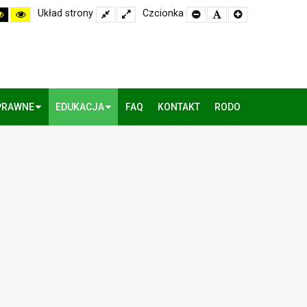
h
High
High
Układ strony
Fixed
Wide
Czcionka
Set
Set
Set
rast
Contrast
Contrast
layout
layout
Smaller
Default
Larger
k
Black
Yellow
Font
Font
Font
te
Yellow
Black
de
mode
mode
PRAWNE
EDUKACJA
FAQ
KONTAKT
RODO