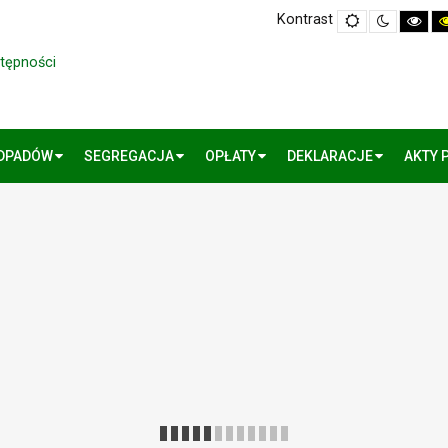
Kontrast
Default
Night
Hig
mode
mode
Cont
Blac
Whi
stępności
mo
ODPADÓW
SEGREGACJA
OPŁATY
DEKLARACJE
AKTY 