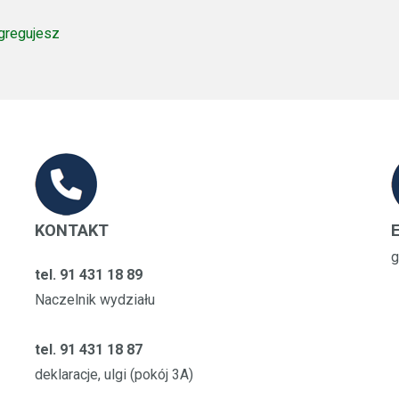
egregujesz
KONTAKT
g
tel. 91 431 18 89
Naczelnik wydziału
tel. 91 431 18 87
deklaracje, ulgi (pokój 3A)