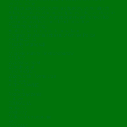
elektroniczny
Miejsca zagospodarowania odpadów komunalnych
Adresy punktów zbierania odpadów folii, sznurka oraz
opon, powstających w gospodarstwach rolnych lub
zakładów przetwarzania takich odpadów.
Poziomy recyklingu
Analizy stanu gospodarki odpadami
Program usuwania azbestu w Gminie Police
SEGREGACJA
Zasady segregacji
PSZOK
Miejskie Punkty Elektroodpadów
OPŁATY
Wysokość opłat
Zasady opłat
DEKLARACJE
Wzory, druki. formularze
Archiwum
AKTY PRAWNE
Uchwały
Rozporządzenia
Ustawy
EDUKACJA
Edukacja
Konkursy
Materiały do pobrania
FAQ
KONTAKT