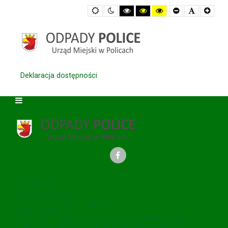
Default
Night
High
High
High
Set
Set
Set
mode
mode
Contrast
Contrast
Contrast
Smaller
Default
Large
Black
Black
Yellow
Font
Font
Font
White
Yellow
Black
mode
mode
mode
Deklaracja dostępności
O NAS
Aktualności
Odbiór odpadów
Eco Harmonogram - aplikacja
Harmonogramy
Podmioty odbierające odpady komunalne (RDR)
Podmioty zbierające zużyty sprzęt elektryczny i