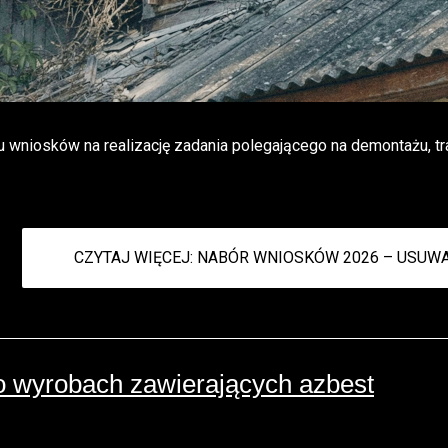
u wniosków na realizację zadania polegającego na demontażu, t
CZYTAJ WIĘCEJ: NABÓR WNIOSKÓW 2026 – USUWA
 o wyrobach zawierających azbest