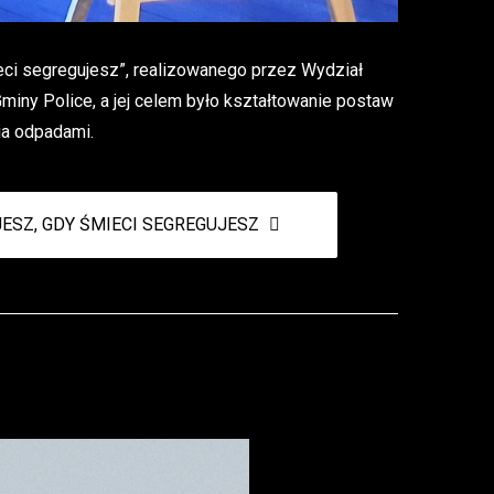
ieci segregujesz”, realizowanego przez Wydział
iny Police, a jej celem było kształtowanie postaw
ia odpadami.
JESZ, GDY ŚMIECI SEGREGUJESZ