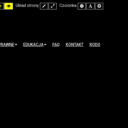
h
High
High
Układ strony
Fixed
Wide
Czcionka
Set
Set
Set
rast
Contrast
Contrast
layout
layout
Smaller
Default
Larger
k
Black
Yellow
Font
Font
Font
te
Yellow
Black
de
mode
mode
PRAWNE
EDUKACJA
FAQ
KONTAKT
RODO