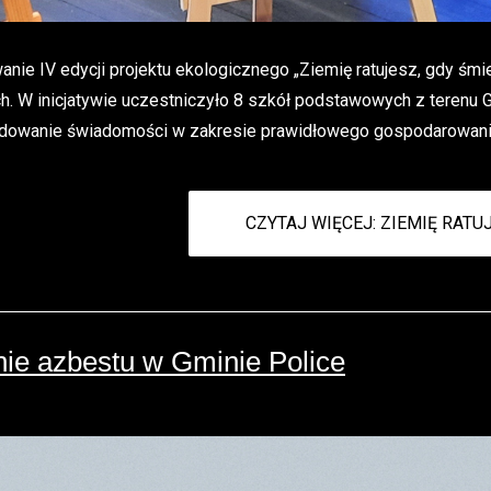
anie IV edycji projektu ekologicznego „Ziemię ratujesz, gdy śm
 W inicjatywie uczestniczyło 8 szkół podstawowych z terenu Gm
budowanie świadomości w zakresie prawidłowego gospodarowan
CZYTAJ WIĘCEJ: ZIEMIĘ RATU
ie azbestu w Gminie Police