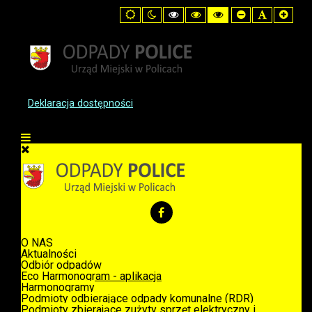
Default
Night
High
High
High
Set
Set
Set
mode
mode
Contrast
Contrast
Contrast
Smaller
Default
Large
Black
Black
Yellow
Font
Font
Font
White
Yellow
Black
mode
mode
mode
Deklaracja dostępności
O NAS
Aktualności
Odbiór odpadów
Eco Harmonogram - aplikacja
Harmonogramy
Podmioty odbierające odpady komunalne (RDR)
Podmioty zbierające zużyty sprzęt elektryczny i