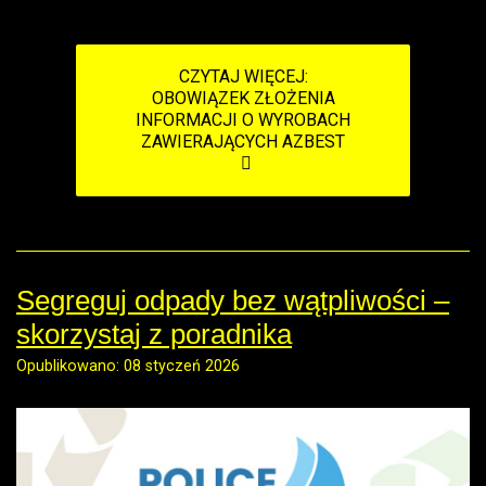
CZYTAJ WIĘCEJ:
OBOWIĄZEK ZŁOŻENIA
INFORMACJI O WYROBACH
ZAWIERAJĄCYCH AZBEST
Segreguj odpady bez wątpliwości –
skorzystaj z poradnika
Opublikowano: 08 styczeń 2026