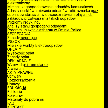
elektroniczny
Miejsca zagospodarowania odpadów komunalnych
Adresy punktów zbierania odpadów folii, sznurka oraz
opon, powstających w gospodarstwach rolnych lub
zakładów przetwarzania takich odpadów.
Poziomy recyklingu
Analizy stanu gospodarki odpadami
Program usuwania azbestu w Gminie Police
SEGREGACJA
Zasady segregacji
PSZOK
Miejskie Punkty Elektroodpadów
OPŁATY
Wysokość opłat
Zasady opłat
DEKLARACJE
Wzory, druki. formularze
Archiwum
AKTY PRAWNE
Uchwały
Rozporządzenia
Ustawy
EDUKACJA
Edukacja
Konkursy
Materiały do pobrania
FAQ
KONTAKT