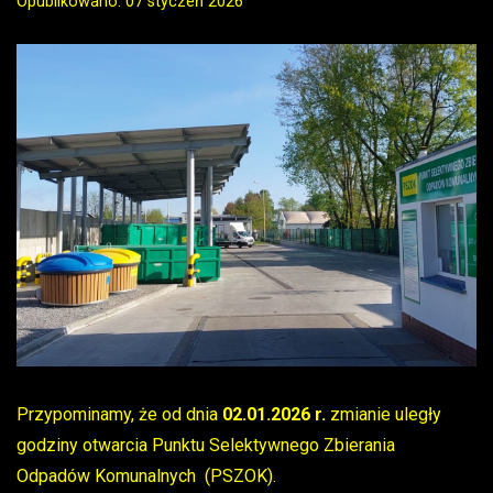
Opublikowano: 07 styczeń 2026
Przypominamy, że od dnia
02.01.2026 r.
zmianie uległy
godziny otwarcia Punktu Selektywnego Zbierania
Odpadów Komunalnych (PSZOK).