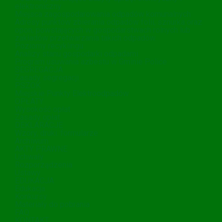
elektroniczny
Miejsca zagospodarowania odpadów komunalnych
Adresy punktów zbierania odpadów folii, sznurka oraz
opon, powstających w gospodarstwach rolnych lub
zakładów przetwarzania takich odpadów.
Poziomy recyklingu
Analizy stanu gospodarki odpadami
Program usuwania azbestu w Gminie Police
SEGREGACJA
Zasady segregacji
PSZOK
Miejskie Punkty Elektroodpadów
OPŁATY
Wysokość opłat
Zasady opłat
DEKLARACJE
Wzory, druki. formularze
Archiwum
AKTY PRAWNE
Uchwały
Rozporządzenia
Ustawy
EDUKACJA
Edukacja
Konkursy
Materiały do pobrania
FAQ
KONTAKT