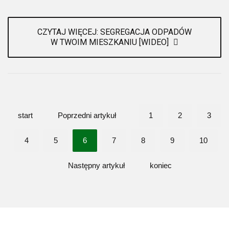
CZYTAJ WIĘCEJ: SEGREGACJA ODPADÓW
W TWOIM MIESZKANIU [WIDEO]
start
Poprzedni artykuł
1
2
3
4
5
6
7
8
9
10
Następny artykuł
koniec