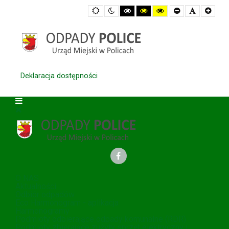
Default
Night
High
High
High
Set
Set
Set
mode
mode
Contrast
Contrast
Contrast
Smaller
Default
Large
Black
Black
Yellow
Font
Font
Font
White
Yellow
Black
mode
mode
mode
Deklaracja dostępności
O NAS
Aktualności
Odbiór odpadów
Eco Harmonogram - aplikacja
Harmonogramy
Podmioty odbierające odpady komunalne (RDR)
Podmioty zbierające zużyty sprzęt elektryczny i