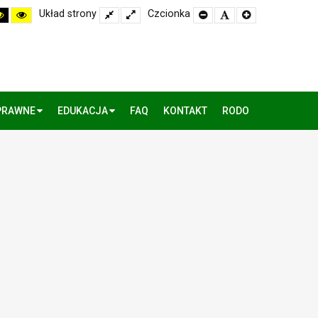
h
High
High
Układ strony
Fixed
Wide
Czcionka
Set
Set
Set
rast
Contrast
Contrast
layout
layout
Smaller
Default
Larger
k
Black
Yellow
Font
Font
Font
te
Yellow
Black
de
mode
mode
PRAWNE
EDUKACJA
FAQ
KONTAKT
RODO