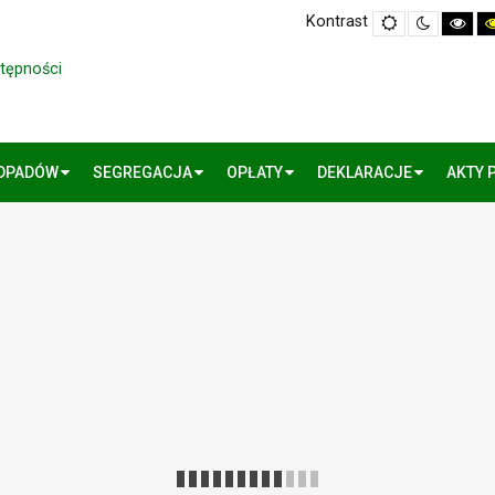
Kontrast
Default
Night
Hig
mode
mode
Cont
Blac
Whi
stępności
mo
ODPADÓW
SEGREGACJA
OPŁATY
DEKLARACJE
AKTY 